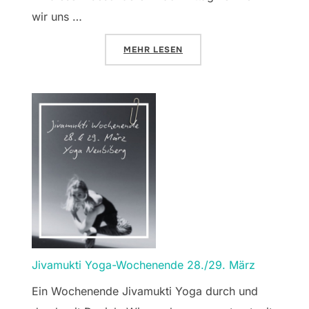
wir uns …
ÜBER „YOGA & SOUND INTENSIV W
MEHR
LESEN
Jivamukti Yoga-Wochenende 28./29. März
Ein Wochenende Jivamukti Yoga durch und