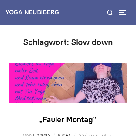
Zum
Suchen
YOGA NEUBIBERG
Inhalt
SEIT
nach:
springen
Schlagwort:
Slow down
„Fauler Montag“
Veröffentlicht
von
Daniela
News
23/02/2024