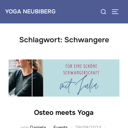
Zum
Suchen
YOGA NEUBIBERG
Inhalt
SEIT
nach:
springen
Schlagwort:
Schwangere
Osteo meets Yoga
Veröffentlicht
von
Daniela
Events
29/09/2024