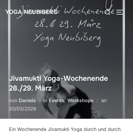
Zum
Suchen
YOGA NEUBIBERG
Inhalt
SEIT
nach:
springen
Jivamukti Yoga-Wochenende
28./29. März
Veröffentlic
von
Daniela
in
Events
,
Workshops
an
am
20/03/2026
Ein Wochenende Jivamukti Yoga durch und durch