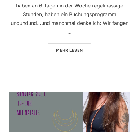
haben an 6 Tagen in der Woche regelmässige
Stunden, haben ein Buchungsprogramm
undundund…und manchmal denke ich: Wir fangen
…
ÜBER „SOMMERFEST AM 11.7.202
MEHR
LESEN