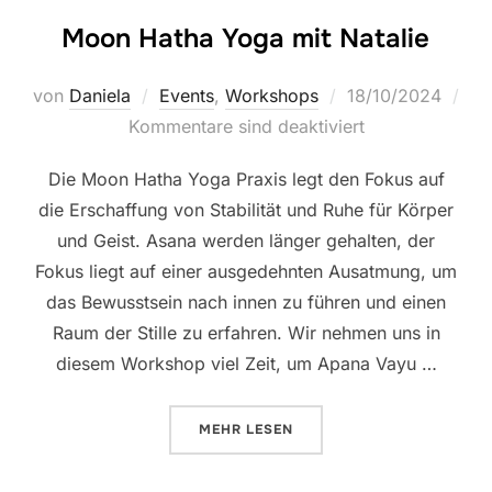
Moon Hatha Yoga mit Natalie
Veröffentlicht
von
Daniela
Events
,
Workshops
18/10/2024
am
Kommentare sind deaktiviert
Die Moon Hatha Yoga Praxis legt den Fokus auf
die Erschaffung von Stabilität und Ruhe für Körper
und Geist. Asana werden länger gehalten, der
Fokus liegt auf einer ausgedehnten Ausatmung, um
das Bewusstsein nach innen zu führen und einen
Raum der Stille zu erfahren. Wir nehmen uns in
diesem Workshop viel Zeit, um Apana Vayu …
ÜBER „MOON HATHA YOGA MIT N
MEHR
LESEN