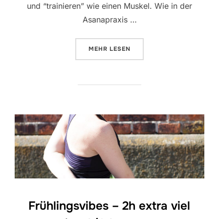
und “trainieren” wie einen Muskel. Wie in der
Asanapraxis …
ÜBER „YOGA UND MEDITATION“
MEHR
LESEN
Frühlingsvibes – 2h extra viel