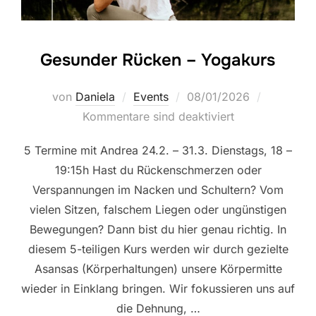
Gesunder Rücken – Yogakurs
Veröffentlicht
von
Daniela
Events
08/01/2026
am
Kommentare sind deaktiviert
5 Termine mit Andrea 24.2. – 31.3. Dienstags, 18 –
19:15h Hast du Rückenschmerzen oder
Verspannungen im Nacken und Schultern? Vom
vielen Sitzen, falschem Liegen oder ungünstigen
Bewegungen? Dann bist du hier genau richtig. In
diesem 5-teiligen Kurs werden wir durch gezielte
Asansas (Körperhaltungen) unsere Körpermitte
wieder in Einklang bringen. Wir fokussieren uns auf
die Dehnung, …