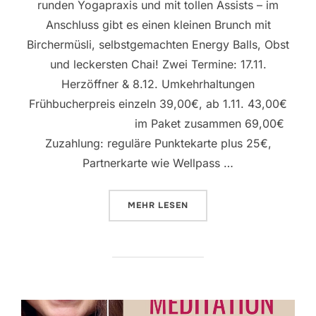
runden Yogapraxis und mit tollen Assists – im
Anschluss gibt es einen kleinen Brunch mit
Birchermüsli, selbstgemachten Energy Balls, Obst
und leckersten Chai! Zwei Termine: 17.11.
Herzöffner & 8.12. Umkehrhaltungen
Frühbucherpreis einzeln 39,00€, ab 1.11. 43,00€
im Paket zusammen 69,00€
Zuzahlung: reguläre Punktekarte plus 25€,
Partnerkarte wie Wellpass …
ÜBER „YOGA UND BRUNCH MIT C
MEHR
LESEN