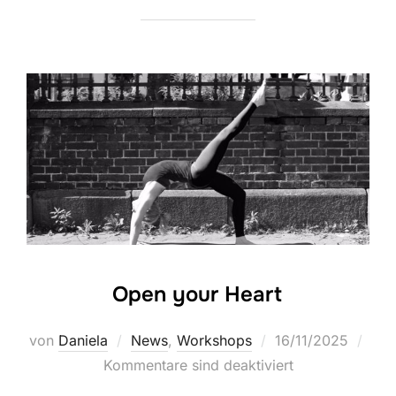
Open your Heart
Veröffentlicht
von
Daniela
News
,
Workshops
16/11/2025
am
Kommentare sind deaktiviert