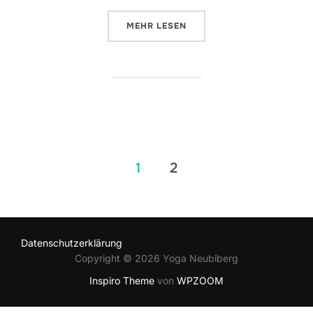
ÜBER „FRÜHLINGSVIBES – 2H E
MEHR
LESEN
Seitennummerierung
1
2
der
Beiträge
Datenschutzerklärung
Copyright © 2026 Yoga Neubiberg
Inspiro Theme
von
WPZOOM