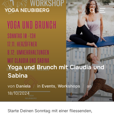
Zum
Suchen
YOGA NEUBIBERG
Inhalt
SEIT
nach:
springen
Yoga und Brunch mit Claudia und
Sabina
Veröffentlic
von
Daniela
in
Events
,
Workshops
an
am
18/10/2024
Starte Deinen Sonntag mit einer fliessenden,